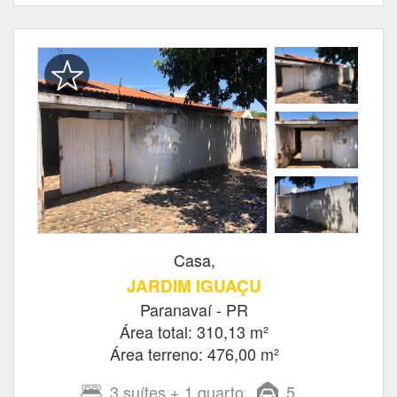
Casa,
JARDIM IGUAÇU
Paranavaí - PR
Área total: 310,13 m²
Área terreno: 476,00 m²
3
suítes
+ 1
quarto
5