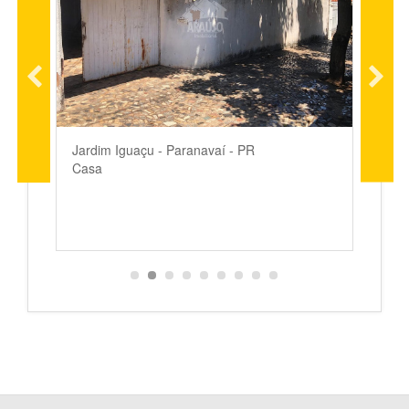
Jardim Iguaçu - Paranavaí - PR
J
Casa
S