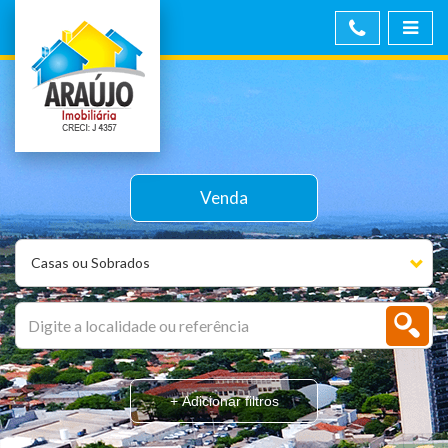
Venda
Casas ou Sobrados
+ Adicionar filtros