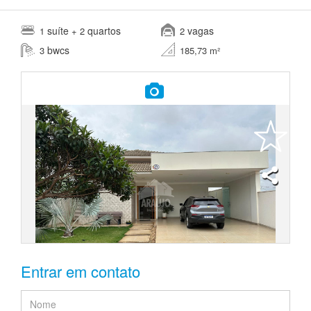
suíte
quartos
vagas
1
+ 2
2
bwcs
3
185,73 m²
Entrar em contato