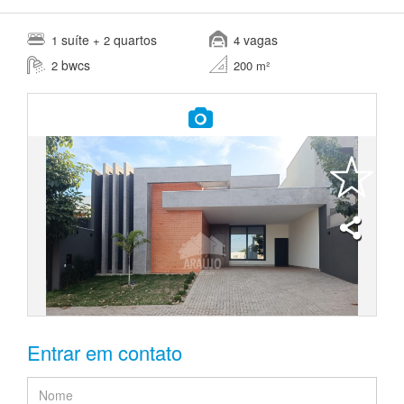
suíte
quartos
vagas
1
+ 2
4
bwcs
2
200 m²
Entrar em contato