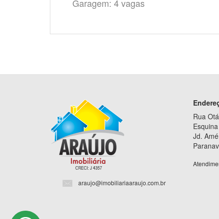
Garagem: 4 vagas
Endere
Rua Otá
Esquina 
Jd. Amé
Paranav
Atendime
araujo@imobiliariaaraujo.com.br