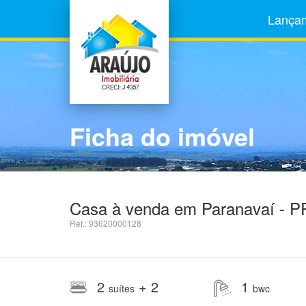
Lança
Ficha do imóvel
Casa à venda em Paranavaí - P
Ref.: 93620000128
2
+ 2
1
suítes
bwc