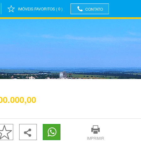
IMÓVEIS FAVORITOS
(
0
)
CONTATO
00.000,00
IMPRIMIR