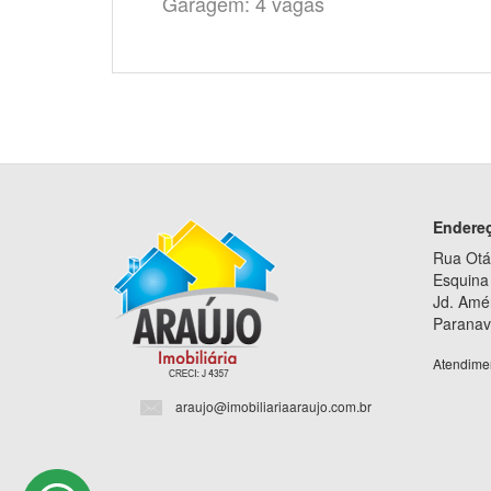
Garagem: 4 vagas
Endere
Rua Otá
Esquina 
Jd. Amé
Paranav
Atendime
araujo@imobiliariaaraujo.com.br