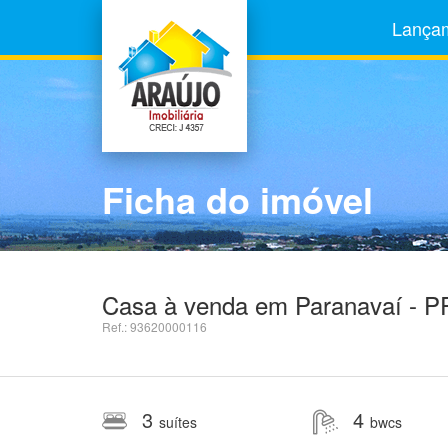
Lança
Ficha do imóvel
Casa à venda em Paranavaí - PR
Ref.: 93620000116
3
4
suítes
bwcs