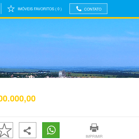
IMÓVEIS FAVORITOS
(
0
)
CONTATO
00.000,00
IMPRIMIR