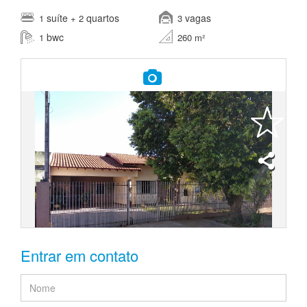
suíte
quartos
vagas
1
+ 2
3
bwc
1
260 m²
Entrar em contato