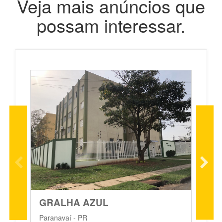
Veja mais anúncios que
possam interessar.
GRALHA AZUL
P
Paranavaí - PR
Par