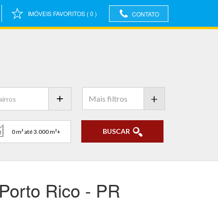
IMÓVEIS FAVORITOS
(
0
)
CONTATO
+
BUSCAR
orto Rico - PR