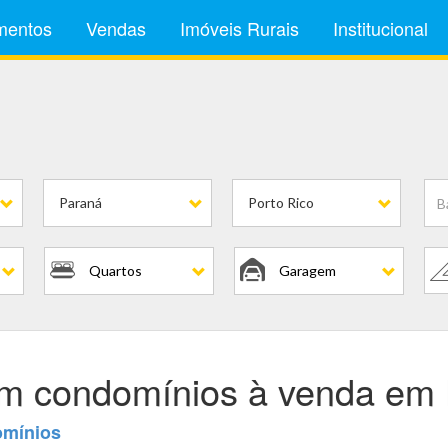
mentos
Vendas
Imóveis Rurais
Institucional
em Condomínios
Paraná
Porto Rico
Quartos
Garagem
m condomínios à venda em P
omínios