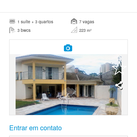
suíte
quartos
vagas
1
+ 3
7
bwcs
3
223 m²
Entrar em contato