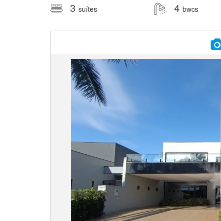
3
4
suítes
bwcs