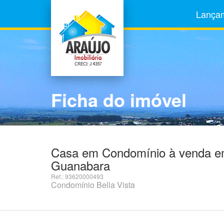
Lança
Ficha do imóvel
Casa em Condomínio à venda em
Guanabara
Ref.: 93620000493
Condomínio Bella Vista