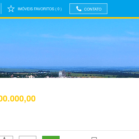
IMÓVEIS FAVORITOS
(
0
)
CONTATO
00.000,00