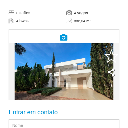
suítes
vagas
3
4
bwcs
4
332,34 m²
Entrar em contato