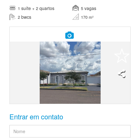
suíte
quartos
vagas
1
+ 2
5
bwcs
2
170 m²
Entrar em contato