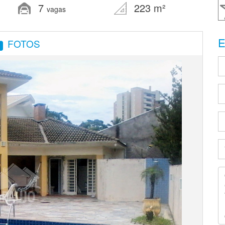
7
223 m²
vagas
E
FOTOS