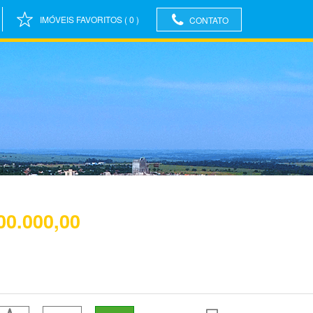
IMÓVEIS FAVORITOS
(
0
)
CONTATO
00.000,00