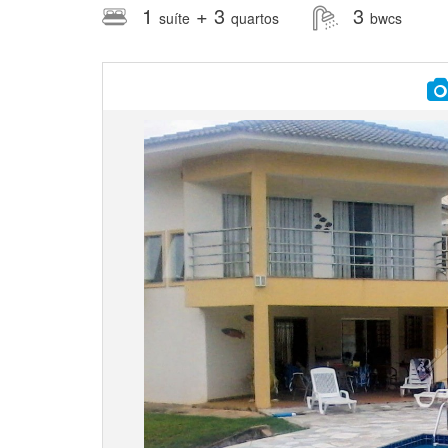
1
+ 3
3
suíte
quartos
bwcs