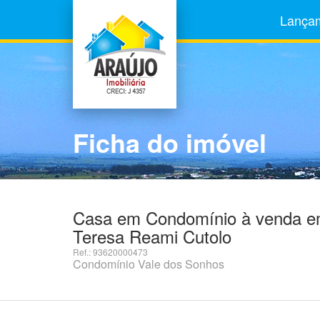
Lança
Ficha do imóvel
Casa em Condomínio à venda em 
Teresa Reami Cutolo
Ref.: 93620000473
Condomínio Vale dos Sonhos