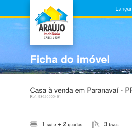
Lança
Ficha do imóvel
Casa à venda em Paranavaí - PR
Ref.: 93620000461
1
+ 2
3
suíte
quartos
bwcs