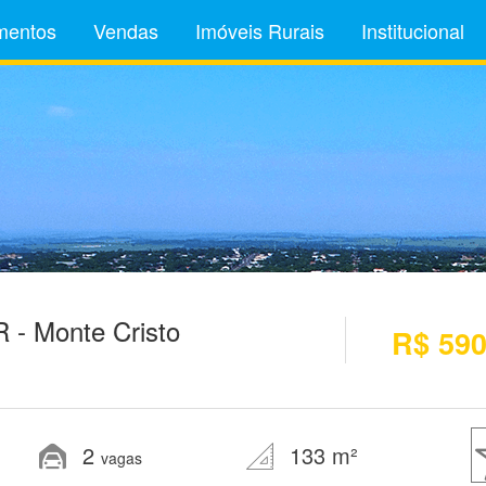
mentos
Vendas
Imóveis Rurais
Institucional
 - Monte Cristo
R$ 590
2
133 m²
vagas