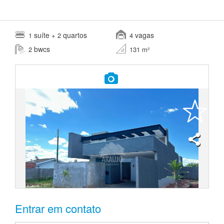
suíte
quartos
vagas
1
+ 2
4
bwcs
2
131 m²
Entrar em contato