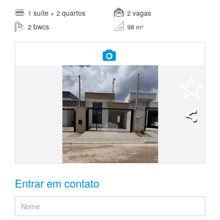
suíte
quartos
vagas
1
+ 2
2
bwcs
2
98 m²
Entrar em contato