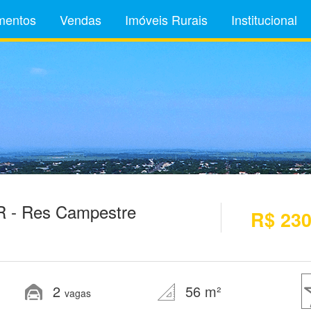
mentos
Vendas
Imóveis Rurais
Institucional
R - Res Campestre
R$ 230
2
56 m²
vagas