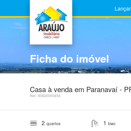
Lança
Ficha do imóvel
Casa à venda em Paranavaí - P
Ref.: 93620000454
2
1
quartos
bwc