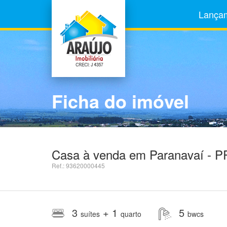
Lança
Ficha do imóvel
Casa à venda em Paranavaí - PR
Ref.: 93620000445
3
+ 1
5
suítes
quarto
bwcs