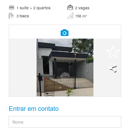
suíte
quartos
vagas
1
+ 2
2
bwcs
3
156 m²
Entrar em contato