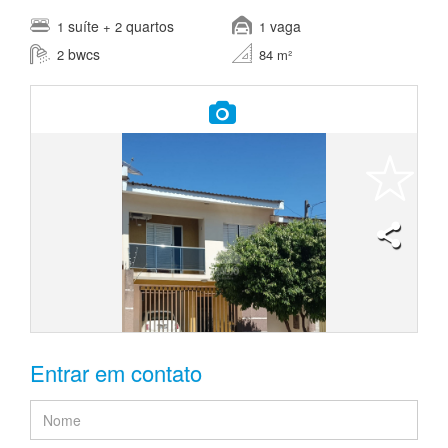
suíte
quartos
vaga
1
+ 2
1
bwcs
2
84 m²
Entrar em contato