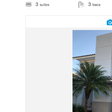
3
3
suítes
bwcs