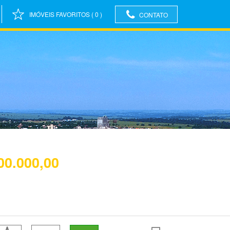
IMÓVEIS FAVORITOS
(
0
)
CONTATO
00.000,00