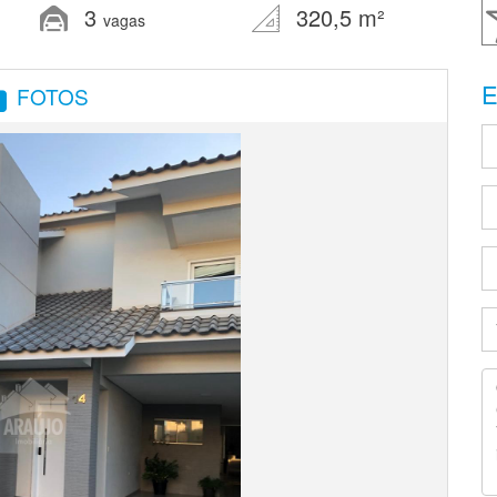
3
320,5 m²
vagas
E
FOTOS