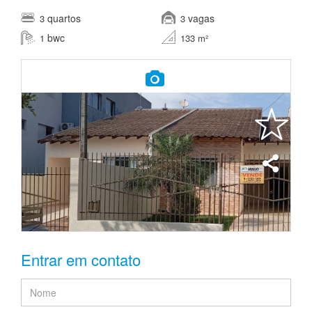
quartos
vagas
3
3
bwc
1
133 m²
Entrar em contato