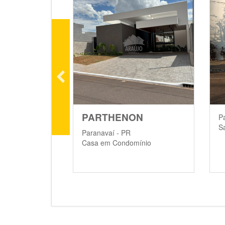
ILLE
PARTHENON
P
S
Paranavaí - PR
ínio
Casa em Condomínio