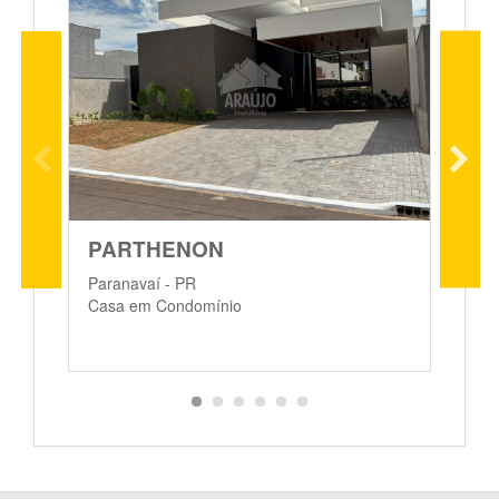
PARTHENON
P
C
Paranavaí - PR
Casa em Condomínio