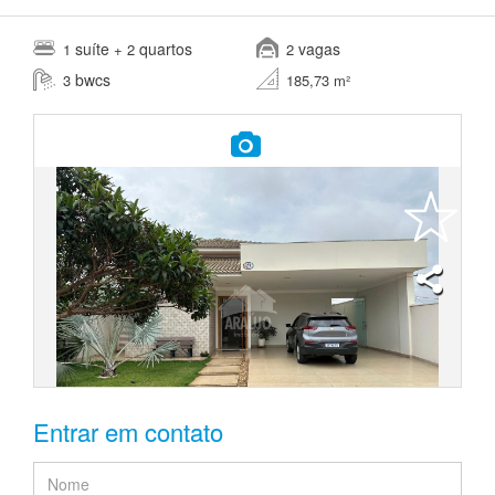
suíte
quartos
vagas
1
+ 2
2
bwcs
3
185,73 m²
Entrar em contato