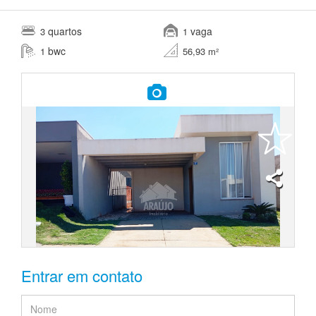
quartos
vaga
3
1
bwc
1
56,93 m²
Entrar em contato