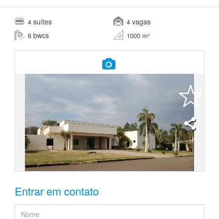
suítes
vagas
4
4
bwcs
6
1000 m²
Entrar em contato