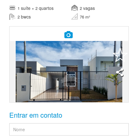
suíte
quartos
vagas
1
+ 2
2
bwcs
2
76 m²
Entrar em contato