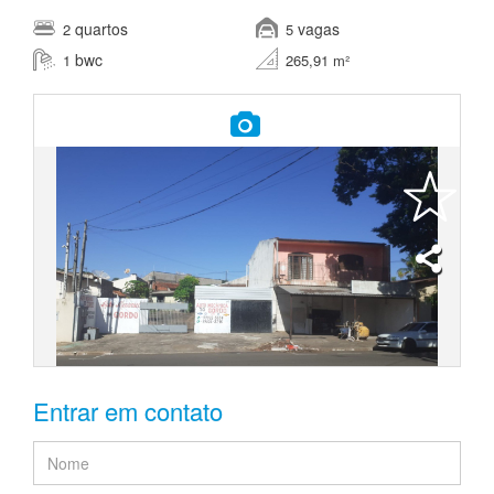
quartos
vagas
2
5
bwc
1
265,91 m²
Entrar em contato