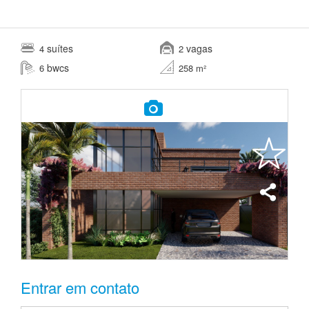
suítes
vagas
4
2
bwcs
6
258 m²
Entrar em contato