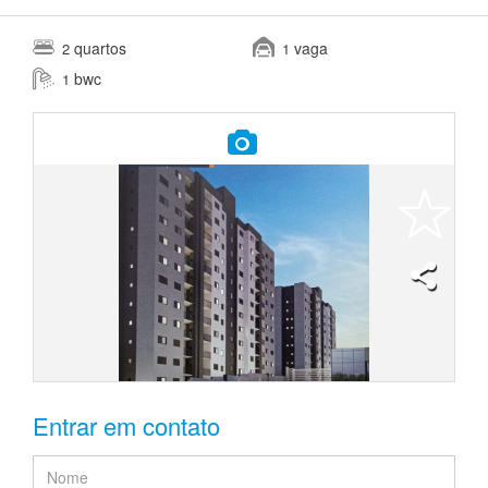
quartos
vaga
2
1
bwc
1
Entrar em contato