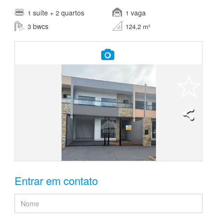
suíte
quartos
vaga
1
+ 2
1
bwcs
3
124,2 m²
Entrar em contato