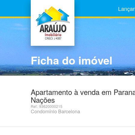
Lança
Ficha do imóvel
Apartamento à venda em Paranav
Nações
Ref.: 93620000215
Condomínio Barcelona