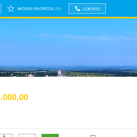
IMÓVEIS FAVORITOS
(
0
)
CONTATO
.000,00