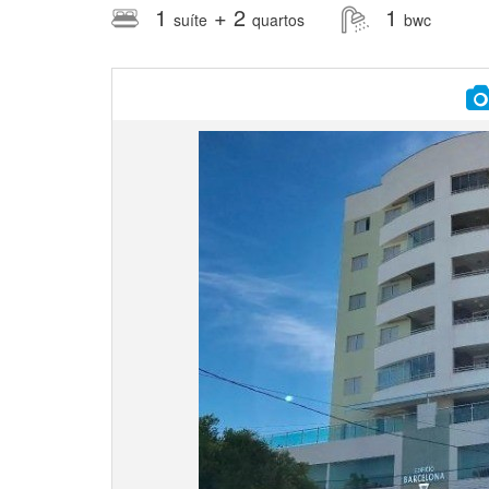
1
+ 2
1
suíte
quartos
bwc