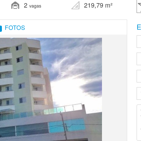
2
219,79 m²
vagas
E
FOTOS