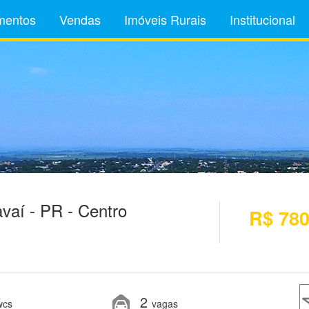
mentos
Vendas
Imóveis Rurais
Institucional
aí - PR - Centro
R$ 780
2
wcs
vagas