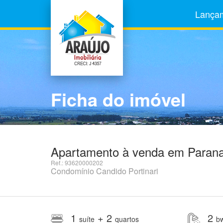
Lança
Ficha do imóvel
Apartamento à venda em Paranav
Ref.: 93620000202
Condomínio Candido Portinari
1
+ 2
2
suíte
quartos
b