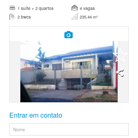
suíte
quartos
vagas
1
+ 2
4
bwcs
2
235,44 m²
Entrar em contato