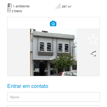
ambiente
1
287 m²
bwcs
2
Entrar em contato