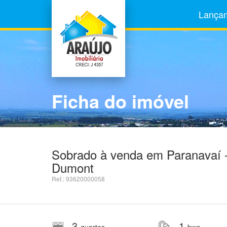
Lança
Ficha do imóvel
Sobrado à venda em Paranavaí -
Dumont
Ref.: 93620000058
3
1