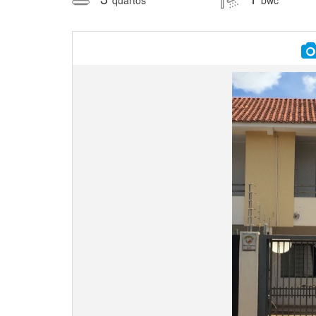
quartos
bwc