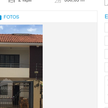
vagas
E
FOTOS