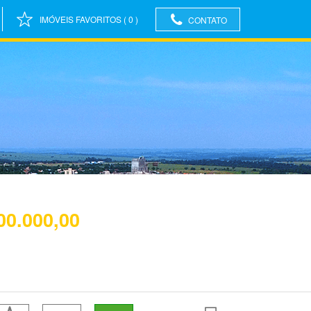
IMÓVEIS FAVORITOS
(
0
)
CONTATO
00.000,00