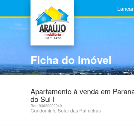
Lança
Ficha do imóvel
Apartamento à venda em Paranav
do Sul I
Ref.: 93620000049
Condomínio Solar das Palmeiras