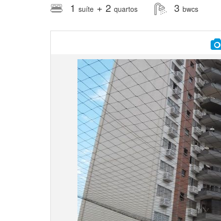
1
+ 2
3
suíte
quartos
bwcs