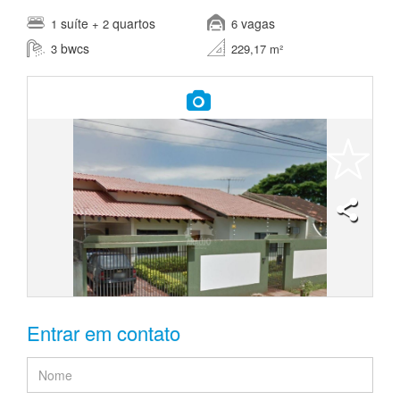
suíte
quartos
vagas
1
+ 2
6
bwcs
3
229,17 m²
Entrar em contato