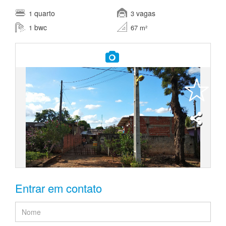
quarto
vagas
1
3
bwc
1
67 m²
Entrar em contato