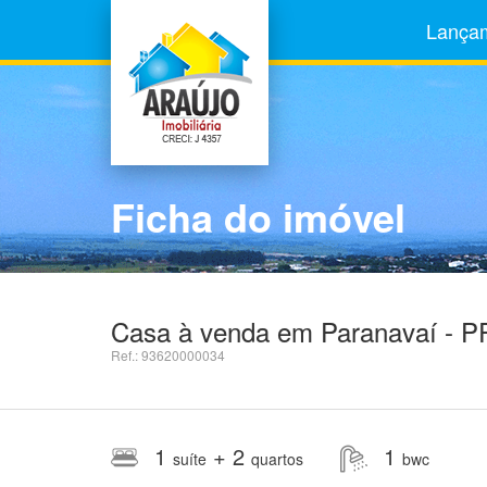
Lança
Ficha do imóvel
Casa à venda em Paranavaí - PR
Ref.: 93620000034
1
+ 2
1
suíte
quartos
bwc