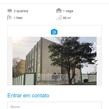
quartos
vaga
2
1
bwc
1
69 m²
Entrar em contato