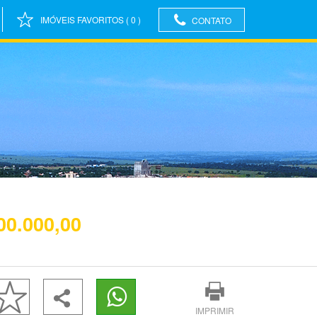
IMÓVEIS FAVORITOS
(
0
)
CONTATO
00.000,00
IMPRIMIR