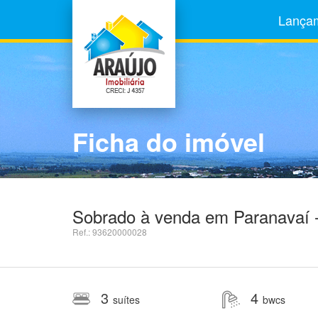
Lança
Ficha do imóvel
Sobrado à venda em Paranavaí -
Ref.: 93620000028
3
4
suítes
bwcs