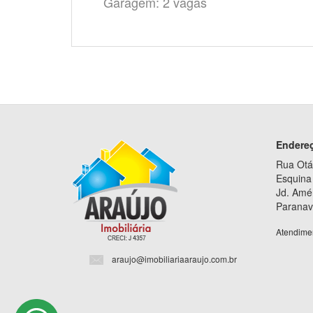
Garagem: 2 vagas
Endere
Rua Otá
Esquina 
Jd. Amé
Paranav
Atendime
araujo@imobiliariaaraujo.com.br