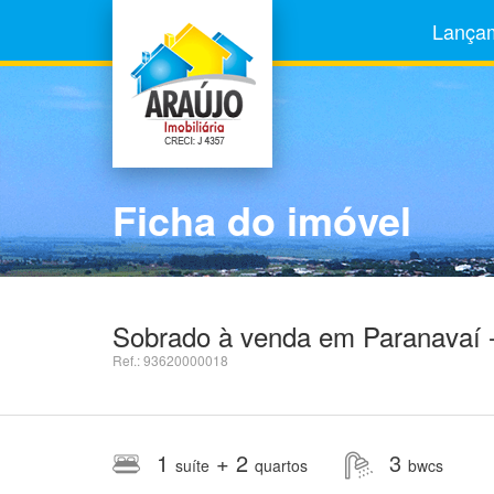
Lança
Ficha do imóvel
Sobrado à venda em Paranavaí 
Ref.: 93620000018
1
+ 2
3
suíte
quartos
bwcs