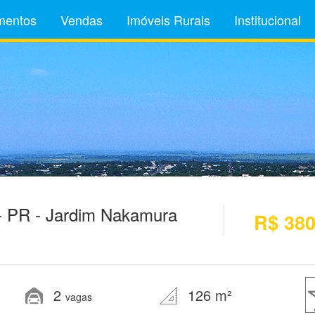
mentos
Vendas
Imóveis Rurais
Institucional
- PR - Jardim Nakamura
R$ 380
2
126 m²
vagas