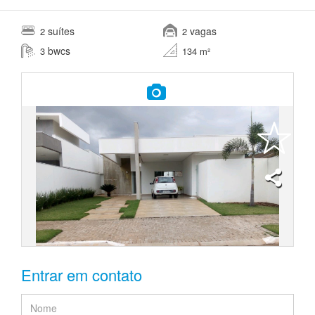
suítes
vagas
2
2
bwcs
3
134 m²
Entrar em contato