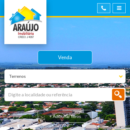
Venda
Terrenos
+ Adicionar filtros