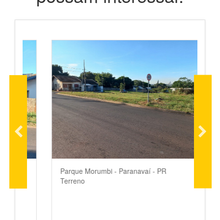
Parque Morumbi - Paranavaí - PR
P
Terreno
T