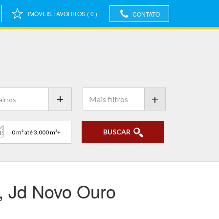
IMÓVEIS FAVORITOS
(
0
)
CONTATO
+
BUSCAR
R, Jd Novo Ouro