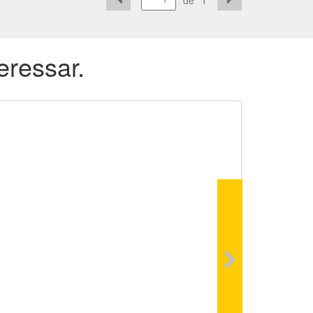
de
1
eressar.