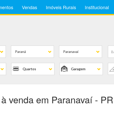
mentos
Vendas
Imóveis Rurais
Institucional
is
Paraná
Paranavaí
Quartos
Garagem
s à venda em Paranavaí - P