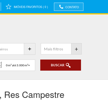
IMÓVEIS FAVORITOS
(
0
)
CONTATO
+
BUSCAR
R, Res Campestre