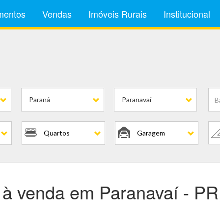
mentos
Vendas
Imóveis Rurais
Institucional
is
Paraná
Paranavaí
Quartos
Garagem
s à venda em Paranavaí - P