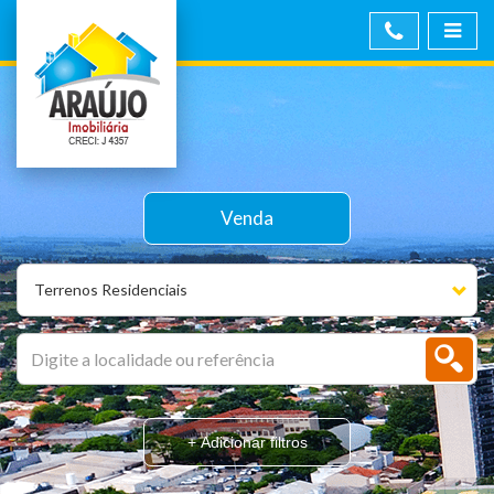
Venda
Terrenos Residenciais
+ Adicionar filtros