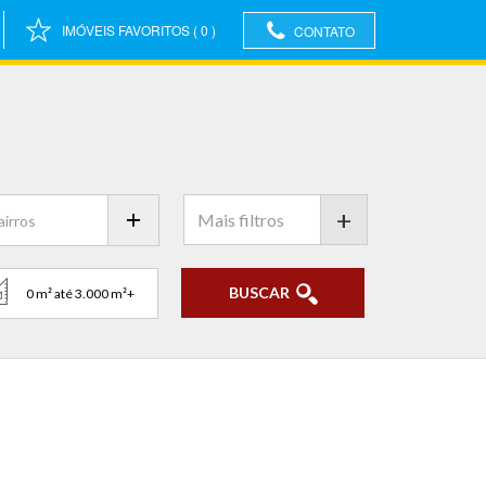
IMÓVEIS FAVORITOS
(
0
)
CONTATO
+
BUSCAR